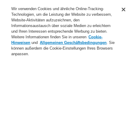
Anwendungsbereiche Überblick
Wir verwenden Cookies und ähnliche Online-Tracking-
Technologien, um die Leistung der Website zu verbessern,
Dienstleistungen
Website-Aktivitäten aufzuzeichnen, den
Informationsaustausch über soziale Medien zu erleichtern
Login
Registrierung
Login Help
Kontakt
Über uns
und Ihren Interessen entsprechende Werbung zu bieten.
Weitere Informationen finden Sie in unseren
Cookie-
Weltweit
Neuigkeiten
Hinweisen
und
Allgemeinen Geschäftsbedingungen
. Sie
können außerdem die Cookie-Einstellungen Ihres Browsers
Menü
anpassen.
Search
Home
Produkte
Notbeleuchtungssysteme
Produkte
Zentralbatterie CBS Euro
Rettungszeichenleuchten
Produkte
Übersicht
Brandmeldeanlagen