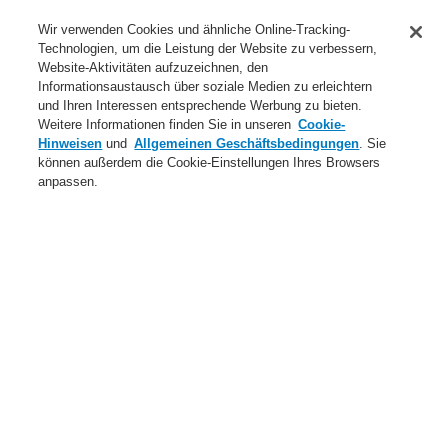
Anwendungsbereiche Überblick
Wir verwenden Cookies und ähnliche Online-Tracking-
Technologien, um die Leistung der Website zu verbessern,
Dienstleistungen
Website-Aktivitäten aufzuzeichnen, den
Informationsaustausch über soziale Medien zu erleichtern
Login
Registrierung
Login Help
Kontakt
Über uns
und Ihren Interessen entsprechende Werbung zu bieten.
Weitere Informationen finden Sie in unseren
Cookie-
Weltweit
Neuigkeiten
Hinweisen
und
Allgemeinen Geschäftsbedingungen
. Sie
können außerdem die Cookie-Einstellungen Ihres Browsers
Menü
anpassen.
Search
Home
Produkte
Notbeleuchtungssysteme
Produkte
Zentralbatterie CBS Euro
Rettungszeichenleuchten
MaxLED M 26m SET-10 230V w/pict Centr
Produkte
Übersicht
Brandmeldeanlagen