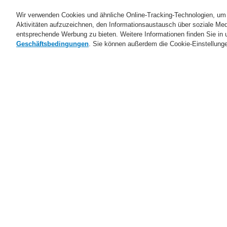
Wir verwenden Cookies und ähnliche Online-Tracking-Technologien, um 
Aktivitäten aufzuzeichnen, den Informationsaustausch über soziale Medi
entsprechende Werbung zu bieten. Weitere Informationen finden Sie in
Geschäftsbedingungen
. Sie können außerdem die Cookie-Einstellung
Produkte
Anwendungsbereiche
Mehr Info
Mehr Info
Mehr Info
Mehr Info
Mehr dazu