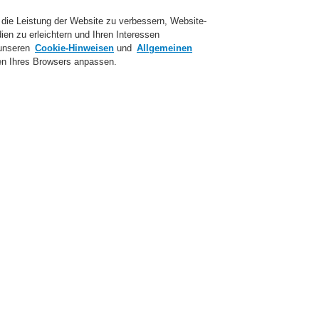
die Leistung der Website zu verbessern, Website-
Login
Registrierung
Login 
en zu erleichtern und Ihren Interessen
 unseren
Cookie-Hinweisen
und
Allgemeinen
en Ihres Browsers anpassen.
 Überblick
Dienstleistungen
Über uns
Neuigkeiten