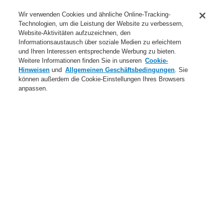
Anwendungsbereiche Überblick
Wir verwenden Cookies und ähnliche Online-Tracking-
Technologien, um die Leistung der Website zu verbessern,
Dienstleistungen
Website-Aktivitäten aufzuzeichnen, den
Informationsaustausch über soziale Medien zu erleichtern
Login
Registrierung
Login Help
Kontakt
Über uns
und Ihren Interessen entsprechende Werbung zu bieten.
Weitere Informationen finden Sie in unseren
Cookie-
Weltweit
Neuigkeiten
Hinweisen
und
Allgemeinen Geschäftsbedingungen
. Sie
können außerdem die Cookie-Einstellungen Ihres Browsers
Menü
anpassen.
Search
Home
Anwendungsbereiche Überblick
Öffentliche Gebäude
Anwendungsbereiche Überblick
Anwendungsbereiche Überblick
Data Center
Gesundheitswesen