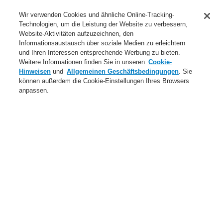
Anwendungsbereiche Überblick
Wir verwenden Cookies und ähnliche Online-Tracking-
Technologien, um die Leistung der Website zu verbessern,
Dienstleistungen
Website-Aktivitäten aufzuzeichnen, den
Informationsaustausch über soziale Medien zu erleichtern
Login
Registrierung
Login Help
Kontakt
Über uns
und Ihren Interessen entsprechende Werbung zu bieten.
Weitere Informationen finden Sie in unseren
Cookie-
Weltweit
Neuigkeiten
Hinweisen
und
Allgemeinen Geschäftsbedingungen
. Sie
können außerdem die Cookie-Einstellungen Ihres Browsers
Menü
anpassen.
Search
Home
Produkte
Notbeleuchtungssysteme
Produkte
Zentralbatterie CBS Euro
Rettungszeichenleuchten
ImperLED Combi SET30 IP65 230V w_pict
Produkte
Übersicht
Brandmeldeanlagen