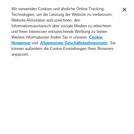
Anwendungsbereiche Überblick
Wir verwenden Cookies und ähnliche Online-Tracking-
Technologien, um die Leistung der Website zu verbessern,
Dienstleistungen
Website-Aktivitäten aufzuzeichnen, den
Informationsaustausch über soziale Medien zu erleichtern
Login
Registrierung
Login Help
Kontakt
Über uns
und Ihren Interessen entsprechende Werbung zu bieten.
Weitere Informationen finden Sie in unseren
Cookie-
Weltweit
Neuigkeiten
Hinweisen
und
Allgemeinen Geschäftsbedingungen
. Sie
können außerdem die Cookie-Einstellungen Ihres Browsers
Menü
anpassen.
Search
Home
Produkte
Brandmeldeanlagen
ESSER by Honeywell
Produkte
Automatische Melder
IQ8Quad Selbsttest
Produkte
Übersicht
Brandmeldeanlagen