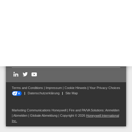
OTblue Multisensormelder IQ8Quad
Selbsttest
Art. Nr. 802375-ST
Follow us on:
Terms and Conditions
|
Impressum
|
Cookie Hinweis
|
Your Privacy Choices
Datenschutzerklärung
Site Map
Marketing Communications Honeywell | Fire and PA/VA Solutions:
Anmelden
|
Abmelden
|
Globale Abmeldung
| Copyright © 2026
Honeywell International
Inc.