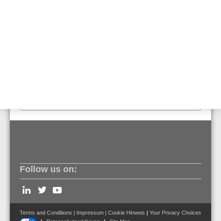
• Programmiersoftware Tools 8000 Version V1.28 oder
neuer
•
FlexES Control Hauptprozessor Version V4.10 oder
neuer
• FlexES HMI Version V1.06 oder neuer
• GLSS-Gateway Firmware Version 4.6.0.9 oder neuer
Follow us on:
Terms and Conditions
|
Impressum
|
Cookie Hinweis
|
Your Privacy Choices