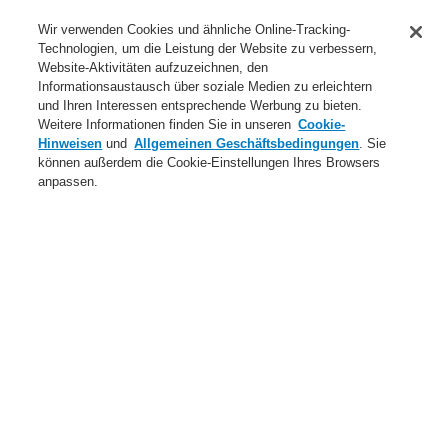
Anwendungsbereiche Überblick
Wir verwenden Cookies und ähnliche Online-Tracking-
Technologien, um die Leistung der Website zu verbessern,
Dienstleistungen
Website-Aktivitäten aufzuzeichnen, den
Informationsaustausch über soziale Medien zu erleichtern
Login
Registrierung
Login Help
Kontakt
Über uns
und Ihren Interessen entsprechende Werbung zu bieten.
Weitere Informationen finden Sie in unseren
Cookie-
Weltweit
Neuigkeiten
Hinweisen
und
Allgemeinen Geschäftsbedingungen
. Sie
können außerdem die Cookie-Einstellungen Ihres Browsers
Menü
anpassen.
Search
Home
Produkte
Brandmeldeanlagen
ESSER by Honeywell
Produkte
Automatische Melder
IQ8Quad Selbsttest
OTblue Multisensormelder IQ8Quad Selbsttest
Produkte
Übersicht