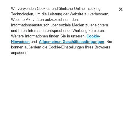
Anwendungsbereiche Überblick
Wir verwenden Cookies und ähnliche Online-Tracking-
Technologien, um die Leistung der Website zu verbessern,
Dienstleistungen
Website-Aktivitäten aufzuzeichnen, den
Informationsaustausch über soziale Medien zu erleichtern
Login
Registrierung
Login Help
Kontakt
Über uns
und Ihren Interessen entsprechende Werbung zu bieten.
Weitere Informationen finden Sie in unseren
Cookie-
Weltweit
Neuigkeiten
Hinweisen
und
Allgemeinen Geschäftsbedingungen
. Sie
können außerdem die Cookie-Einstellungen Ihres Browsers
Menü
anpassen.
Search
Home
Produkte
Brandmeldeanlagen
ESSER by Honeywell
Produkte
Sondermelder
Linienförmige Wärmemelder
Honeywell DTS - Linearer Wärmemelder LWL
Produkte
Übersicht