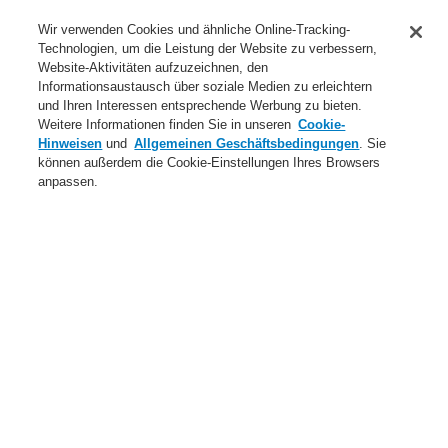
Anwendungsbereiche Überblick
Wir verwenden Cookies und ähnliche Online-Tracking-
Technologien, um die Leistung der Website zu verbessern,
Dienstleistungen
Website-Aktivitäten aufzuzeichnen, den
Informationsaustausch über soziale Medien zu erleichtern
Login
Registrierung
Login Help
Kontakt
Über uns
und Ihren Interessen entsprechende Werbung zu bieten.
Weitere Informationen finden Sie in unseren
Cookie-
Weltweit
Neuigkeiten
Hinweisen
und
Allgemeinen Geschäftsbedingungen
. Sie
können außerdem die Cookie-Einstellungen Ihres Browsers
Menü
anpassen.
Search
Home
Dienstleistungen
Downloads
Brandmeldeanlagen
Honeywell
Werbliche Publikationen
Broschüren
Dienstleistungen
Webinare
Downloads