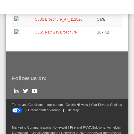
Datentyp
Name
Größe
CLSS Broschüre_AT_112020
5 MB
CLSS Pathway Broschüre
167 KB
Follow us on:
Terms and Conditions
|
Impressum
|
Cookie Hinweis
|
Your Privacy Choices
Datenschutzerklärung
Site Map
Marketing Communications Honeywell | Fire and PA/VA Solutions:
Anmelden
|
Abmelden
|
Globale Abmeldung
| Copyright © 2026
Honeywell International