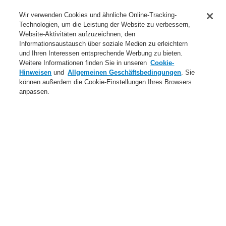
Anwendungsbereiche Überblick
Wir verwenden Cookies und ähnliche Online-Tracking-
Technologien, um die Leistung der Website zu verbessern,
Dienstleistungen
Website-Aktivitäten aufzuzeichnen, den
Informationsaustausch über soziale Medien zu erleichtern
Login
Registrierung
Login Help
Kontakt
Über uns
und Ihren Interessen entsprechende Werbung zu bieten.
Weitere Informationen finden Sie in unseren
Cookie-
Weltweit
Neuigkeiten
Hinweisen
und
Allgemeinen Geschäftsbedingungen
. Sie
können außerdem die Cookie-Einstellungen Ihres Browsers
Menü
anpassen.
Search
Home
Neuigkeiten
ETCS Sprechstelle - alles in einem Video
Neuigkeiten
Selbsttest-Technologie von Honeywell
Connected Life Safety Services (CLSS)