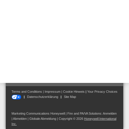
beraten;
kontaktieren Sie uns
.
Follow us on:
Terms and Conditions
|
Impressum
|
Cookie Hinweis
|
Your Privacy Choices
Datenschutzerklärung
Site Map
Marketing Communications Honeywell | Fire and PA/VA Solutions:
Anmelden
|
Abmelden
|
Globale Abmeldung
| Copyright © 2026
Honeywell International
Inc.