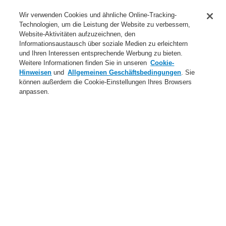
Anwendungsbereiche Überblick
Wir verwenden Cookies und ähnliche Online-Tracking-
Technologien, um die Leistung der Website zu verbessern,
Dienstleistungen
Website-Aktivitäten aufzuzeichnen, den
Informationsaustausch über soziale Medien zu erleichtern
Login
Registrierung
Login Help
Kontakt
Über uns
und Ihren Interessen entsprechende Werbung zu bieten.
Weitere Informationen finden Sie in unseren
Cookie-
Weltweit
Neuigkeiten
Hinweisen
und
Allgemeinen Geschäftsbedingungen
. Sie
können außerdem die Cookie-Einstellungen Ihres Browsers
Menü
anpassen.
Search
Home
Produkte
Elektroakustische Notfallsysteme & Beschallungsanlagen
Produkte
Standardlautsprecher
Wandaufbaulautsprecher
Gehäuselautsprecher Musik VIVA-3 302 WT 15W, schwarz
Produkte