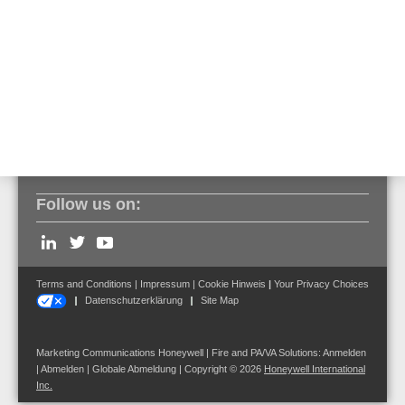
rostfreier
Stahlbügel und
Beschläge
Follow us on:
Terms and Conditions
|
Impressum
|
Cookie Hinweis
|
Your Privacy Choices
Datenschutzerklärung
Site Map
Marketing Communications Honeywell | Fire and PA/VA Solutions:
Anmelden
|
Abmelden
|
Globale Abmeldung
| Copyright © 2026
Honeywell International
Inc.