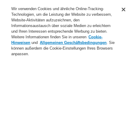
Anwendungsbereiche Überblick
Wir verwenden Cookies und ähnliche Online-Tracking-
Technologien, um die Leistung der Website zu verbessern,
Dienstleistungen
Website-Aktivitäten aufzuzeichnen, den
Informationsaustausch über soziale Medien zu erleichtern
Login
Registrierung
Login Help
Kontakt
Über uns
und Ihren Interessen entsprechende Werbung zu bieten.
Weitere Informationen finden Sie in unseren
Cookie-
Weltweit
Neuigkeiten
Hinweisen
und
Allgemeinen Geschäftsbedingungen
. Sie
können außerdem die Cookie-Einstellungen Ihres Browsers
Menü
anpassen.
Search
Home
Produkte
Elektroakustische Notfallsysteme & Beschallungsanlagen
Produkte
Lautsprecher EN 54-24
Deckeneinbaulautsprecher
Feuertopf für Deckeneinbaulautsprecher Art.-Nr. 582408
Produkte