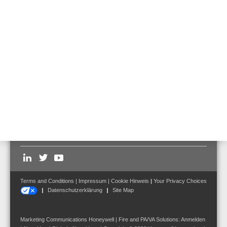
Leistungsmerkmale
Technische Daten
Feuertopf ist in Verbindung mit Art.-Nr. 582408,
582408.SAFE, gemäß der EN 54-24 zertifiziert.
Follow us on:
Terms and Conditions
|
Impressum
|
Cookie Hinweis
|
Your Privacy Choices
Datenschutzerklärung
Site Map
Marketing Communications Honeywell | Fire and PA/VA Solutions:
Anmelden