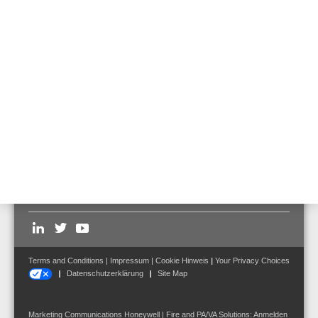
Übertragungsweges
CAT5 Kabelverbindung mit der RK-MCU, max.
Entfernung beträgt 600 m
Stromversorgung über die RK-MCU oder einen
externen Stromadapter
Bis zu 6 RK-MIC-Geräte können an einer RK-MCU
angeschlossen werden.
Follow us on:
Terms and Conditions
|
Impressum
|
Cookie Hinweis
|
Your Privacy Choices
Datenschutzerklärung
Site Map
Marketing Communications Honeywell | Fire and PA/VA Solutions:
Anmelden