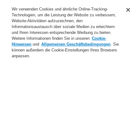
Anwendungsbereiche Überblick
Wir verwenden Cookies und ähnliche Online-Tracking-
Technologien, um die Leistung der Website zu verbessern,
Dienstleistungen
Website-Aktivitäten aufzuzeichnen, den
Informationsaustausch über soziale Medien zu erleichtern
Login
Registrierung
Login Help
Kontakt
Über uns
und Ihren Interessen entsprechende Werbung zu bieten.
Weitere Informationen finden Sie in unseren
Cookie-
Weltweit
Neuigkeiten
Hinweisen
und
Allgemeinen Geschäftsbedingungen
. Sie
können außerdem die Cookie-Einstellungen Ihres Browsers
Menü
anpassen.
Search
Home
Produkte
Elektroakustische Notfallsysteme & Beschallungsanlagen
Produkte
INTEVIO
INTEVIO Sprechstelle
Produkte
Übersicht
Brandmeldeanlagen