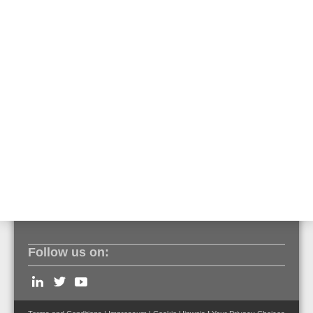
Lagertemperatur
-30° C ... 75° C
Schutzart
IP44 (im Gehäuse), IP
55 (mit Zubehör)
Gehäuse
PC ASA-Kunststoff
Gewicht
ca. 236 g (mit Gehäuse)
Melderspezifikation
EN 54-11, Typ B
Follow us on: