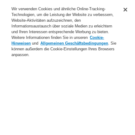
Anwendungsbereiche Überblick
Wir verwenden Cookies und ähnliche Online-Tracking-
Technologien, um die Leistung der Website zu verbessern,
Dienstleistungen
Website-Aktivitäten aufzuzeichnen, den
Informationsaustausch über soziale Medien zu erleichtern
Login
Registrierung
Login Help
Kontakt
Über uns
und Ihren Interessen entsprechende Werbung zu bieten.
Weitere Informationen finden Sie in unseren
Cookie-
Weltweit
Neuigkeiten
Hinweisen
und
Allgemeinen Geschäftsbedingungen
. Sie
können außerdem die Cookie-Einstellungen Ihres Browsers
Menü
anpassen.
Search
Home
Produkte
Brandmeldeanlagen
ESSER by Honeywell
Produkte
Handmelder
Große Bauform – Kunststoff
Elektronikmodul IQ8MCP
IQ8MCP Elektronikmodul
Produkte
Übersicht