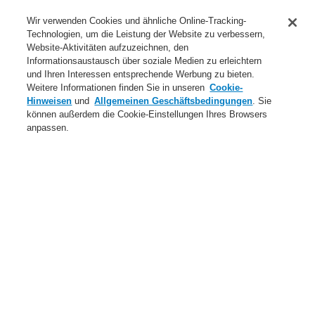
Anwendungsbereiche Überblick
Wir verwenden Cookies und ähnliche Online-Tracking-
Technologien, um die Leistung der Website zu verbessern,
Dienstleistungen
Website-Aktivitäten aufzuzeichnen, den
Informationsaustausch über soziale Medien zu erleichtern
Login
Registrierung
Login Help
Kontakt
Über uns
und Ihren Interessen entsprechende Werbung zu bieten.
Weitere Informationen finden Sie in unseren
Cookie-
Weltweit
Neuigkeiten
Hinweisen
und
Allgemeinen Geschäftsbedingungen
. Sie
können außerdem die Cookie-Einstellungen Ihres Browsers
Menü
anpassen.
Search
Home
Produkte
Brandmeldeanlagen
ESSER by Honeywell
Produkte
Zentralen
FlexES Control System
Netzteilerweiterung - Standard
Produkte
Übersicht
Brandmeldeanlagen