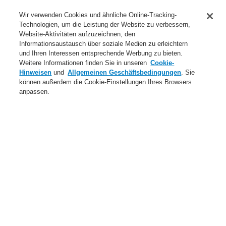
Anwendungsbereiche Überblick
Wir verwenden Cookies und ähnliche Online-Tracking-
Technologien, um die Leistung der Website zu verbessern,
Dienstleistungen
Website-Aktivitäten aufzuzeichnen, den
Informationsaustausch über soziale Medien zu erleichtern
Login
Registrierung
Login Help
Kontakt
Über uns
und Ihren Interessen entsprechende Werbung zu bieten.
Weitere Informationen finden Sie in unseren
Cookie-
Weltweit
Neuigkeiten
Hinweisen
und
Allgemeinen Geschäftsbedingungen
. Sie
können außerdem die Cookie-Einstellungen Ihres Browsers
Menü
anpassen.
Search
Home
Dienstleistungen
Downloads
Gebäudeleitsysteme
Prüfberichte
Dienstleistungen
Webinare
Downloads