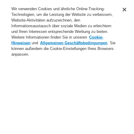
Anwendungsbereiche Überblick
Wir verwenden Cookies und ähnliche Online-Tracking-
Technologien, um die Leistung der Website zu verbessern,
Dienstleistungen
Website-Aktivitäten aufzuzeichnen, den
Informationsaustausch über soziale Medien zu erleichtern
Login
Registrierung
Login Help
Kontakt
Über uns
und Ihren Interessen entsprechende Werbung zu bieten.
Weitere Informationen finden Sie in unseren
Cookie-
Weltweit
Neuigkeiten
Hinweisen
und
Allgemeinen Geschäftsbedingungen
. Sie
können außerdem die Cookie-Einstellungen Ihres Browsers
Menü
anpassen.
Search
Home
Produkte
Brandmeldeanlagen
ESSER by Honeywell
Produkte
Installation & Service
Gehäuse
aP Gehäuse, grau, für esserbus Koppler FCT
Produkte
Übersicht
Brandmeldeanlagen